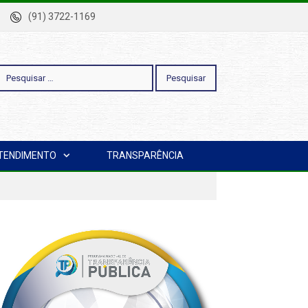
-Pa
(91) 3722-1169
esquisar
TENDIMENTO
TRANSPARÊNCIA
or: