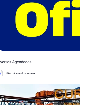
ventos Agendados
Não há eventos futuros.
otice