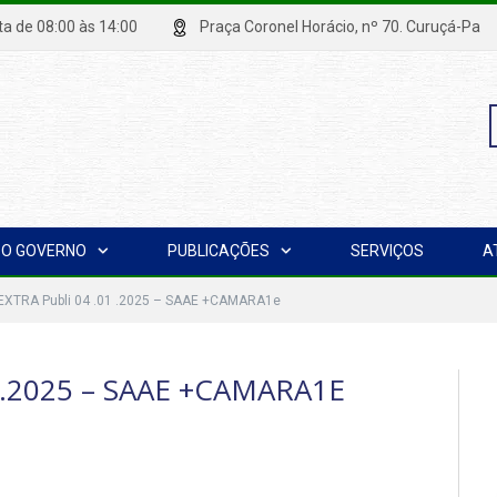
xta de 08:00 às 14:00
Praça Coronel Horácio, nº 70. Curuçá
P
O GOVERNO
PUBLICAÇÕES
SERVIÇOS
A
p
 EXTRA Publi 04 .01 .2025 – SAAE +CAMARA1e
 .2025 – SAAE +CAMARA1E