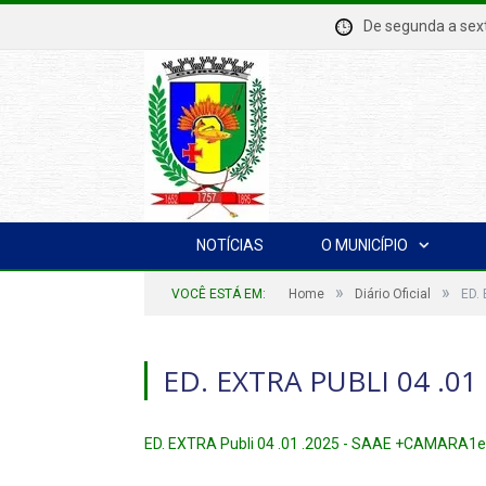
De segunda a se
NOTÍCIAS
O MUNICÍPIO
»
»
VOCÊ ESTÁ EM:
Home
Diário Oficial
ED.
ED. EXTRA PUBLI 04 .01
ED. EXTRA Publi 04 .01 .2025 - SAAE +CAMARA1e