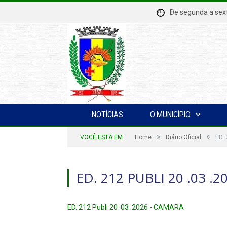
De segunda a se
NOTÍCIAS
O MUNICÍPIO
»
»
VOCÊ ESTÁ EM:
Home
Diário Oficial
ED.
ED. 212 PUBLI 20 .03 .
ED. 212 Publi 20 .03 .2026 - CAMARA