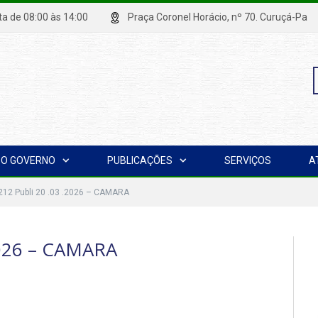
xta de 08:00 às 14:00
Praça Coronel Horácio, nº 70. Curuçá
P
O GOVERNO
PUBLICAÇÕES
SERVIÇOS
A
p
 212 Publi 20 .03 .2026 – CAMARA
2026 – CAMARA