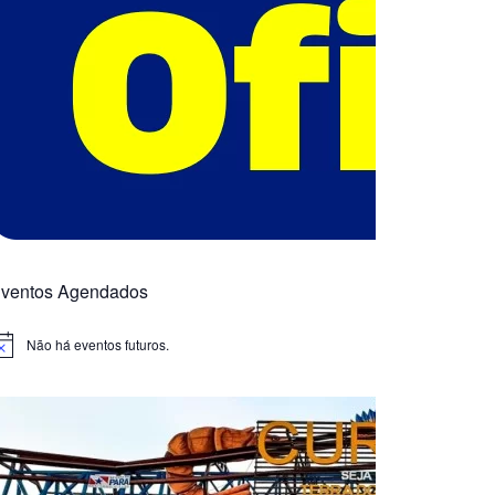
ventos Agendados
Não há eventos futuros.
otice