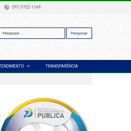
-Pa
(91) 3722-1169
esquisar
TENDIMENTO
TRANSPARÊNCIA
or: