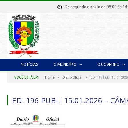
De segunda a sexta de 08:00 à
NOTÍCIAS
O MUNICÍPIO
O GOVERNO
»
»
VOCÊ ESTÁ EM:
Home
Diário Oficial
ED. 196 Publi 15.01.2
ED. 196 PUBLI 15.01.2026 – CÂ