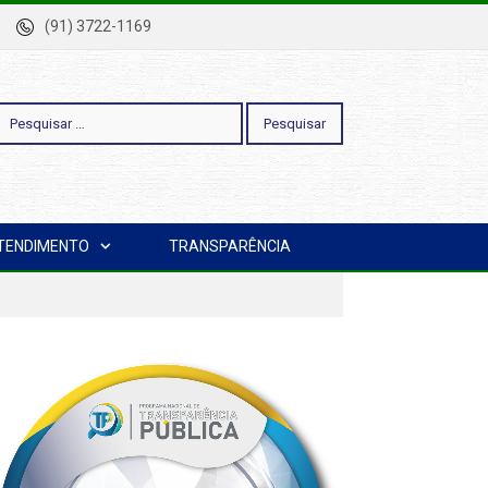
-Pa
(91) 3722-1169
esquisar
TENDIMENTO
TRANSPARÊNCIA
or: