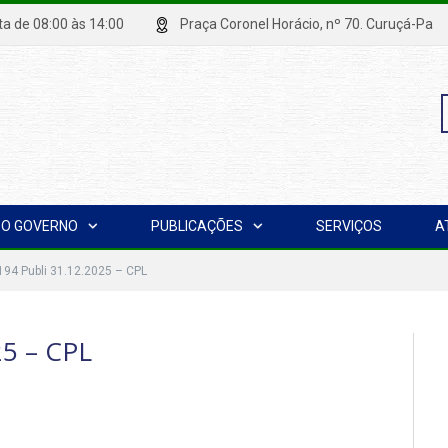
xta de 08:00 às 14:00
Praça Coronel Horácio, nº 70. Curuçá
P
O GOVERNO
PUBLICAÇÕES
SERVIÇOS
A
p
194 Publi 31.12.2025 – CPL
25 – CPL