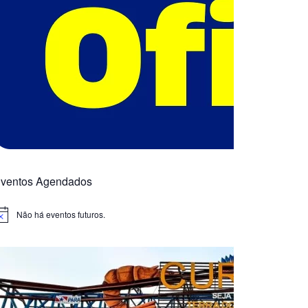
ventos Agendados
Não há eventos futuros.
otice