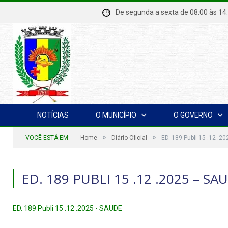
De segunda a sexta de 08:00 à
NOTÍCIAS
O MUNICÍPIO
O GOVERNO
»
»
VOCÊ ESTÁ EM:
Home
Diário Oficial
ED. 189 Publi 15 .12 .2
ED. 189 PUBLI 15 .12 .2025 – SA
ED. 189 Publi 15 .12 .2025 - SAUDE