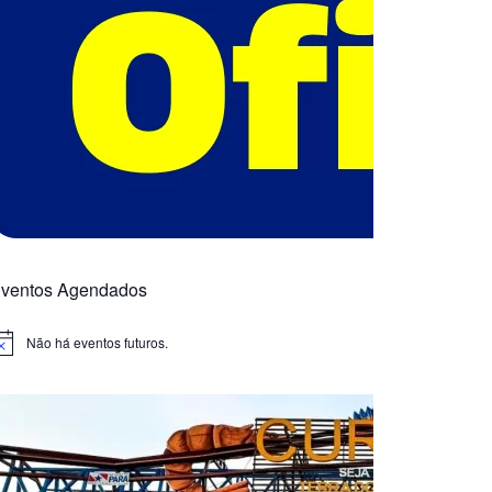
ventos Agendados
Não há eventos futuros.
otice