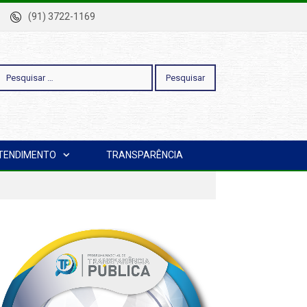
-Pa
(91) 3722-1169
esquisar
TENDIMENTO
TRANSPARÊNCIA
or: