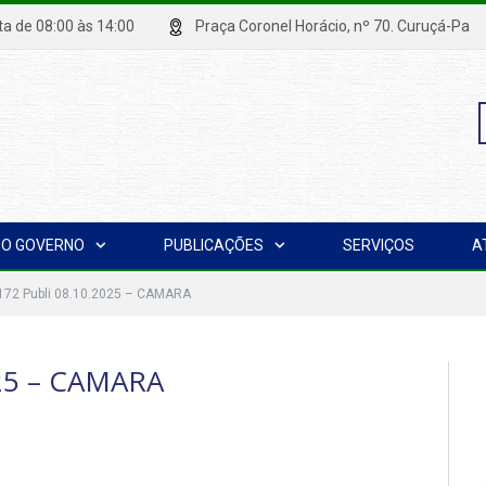
xta de 08:00 às 14:00
Praça Coronel Horácio, nº 70. Curuçá
P
O GOVERNO
PUBLICAÇÕES
SERVIÇOS
A
p
 172 Publi 08.10.2025 – CAMARA
025 – CAMARA