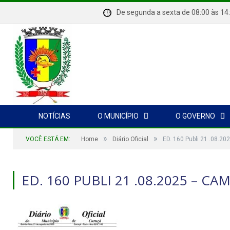
De segunda a sexta de 08:00 à
NOTÍCIAS
O MUNICÍPIO
O GOVERNO
»
»
VOCÊ ESTÁ EM:
Home
Diário Oficial
ED. 160 Publi 21 .08.2
ED. 160 PUBLI 21 .08.2025 – CA