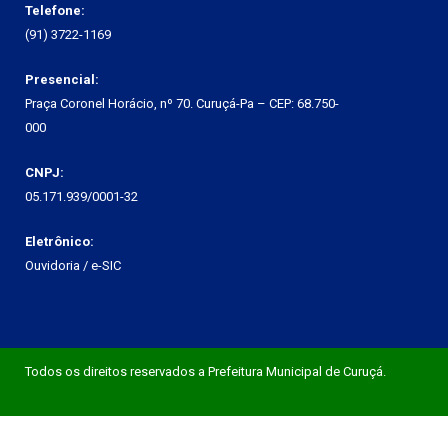
Telefone:
(91) 3722-1169
Presencial:
Praça Coronel Horácio, nº 70. Curuçá-Pa – CEP: 68.750-
000
CNPJ:
05.171.939/0001-32
Eletrônico:
Ouvidoria
/
e-SIC
Todos os direitos reservados a Prefeitura Municipal de Curuçá.