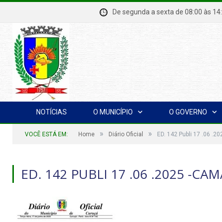
De segunda a sexta de 08:00 à
NOTÍCIAS
O MUNICÍPIO
O GOVERNO
»
»
VOCÊ ESTÁ EM:
Home
Diário Oficial
ED. 142 Publi 17 .06 
ED. 142 PUBLI 17 .06 .2025 -CA