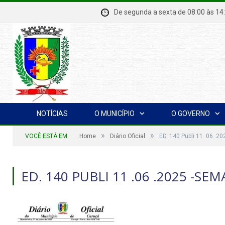
De segunda a sexta de 08:00 à
NOTÍCIAS
O MUNICÍPIO
O GOVERNO
»
»
VOCÊ ESTÁ EM:
Home
Diário Oficial
ED. 140 Publi 11 .06 .2
ED. 140 PUBLI 11 .06 .2025 -SE