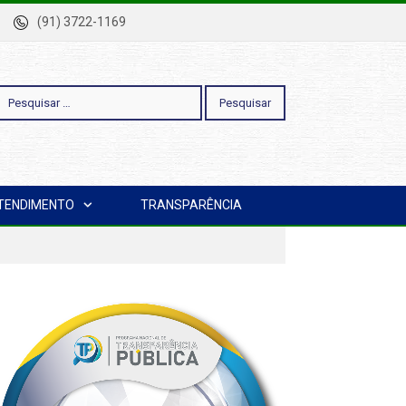
-Pa
(91) 3722-1169
esquisar
TENDIMENTO
TRANSPARÊNCIA
or: