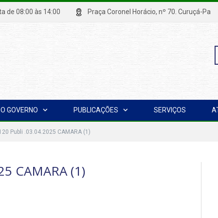
xta de 08:00 às 14:00
Praça Coronel Horácio, nº 70. Curuçá
P
O GOVERNO
PUBLICAÇÕES
SERVIÇOS
A
p
 120 Publi .03.04.2025 CAMARA (1)
025 CAMARA (1)