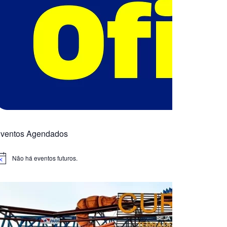
ventos Agendados
Não há eventos futuros.
otice