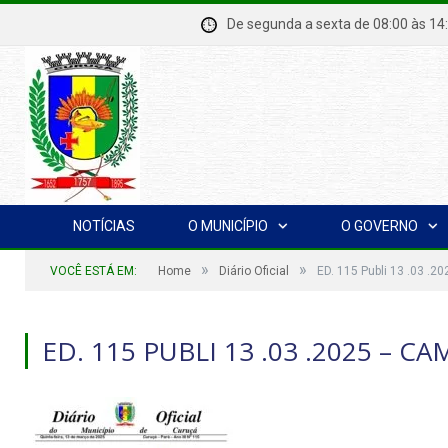
De segunda a sexta de 08:00 à
NOTÍCIAS
O MUNICÍPIO
O GOVERNO
»
»
VOCÊ ESTÁ EM:
Home
Diário Oficial
ED. 115 Publi 13 .03 .
ED. 115 PUBLI 13 .03 .2025 – C