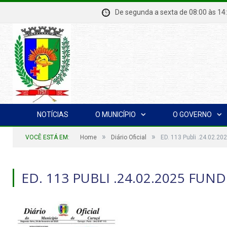
De segunda a sexta de 08:00 à
NOTÍCIAS
O MUNICÍPIO
O GOVERNO
»
»
VOCÊ ESTÁ EM:
Home
Diário Oficial
ED. 113 Publi .24.02.2
ED. 113 PUBLI .24.02.2025 FUN