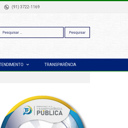
-Pa
(91) 3722-1169
esquisar
TENDIMENTO
TRANSPARÊNCIA
or: