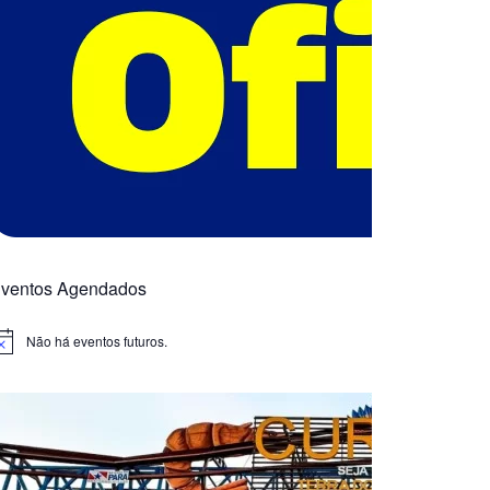
ventos Agendados
Não há eventos futuros.
otice