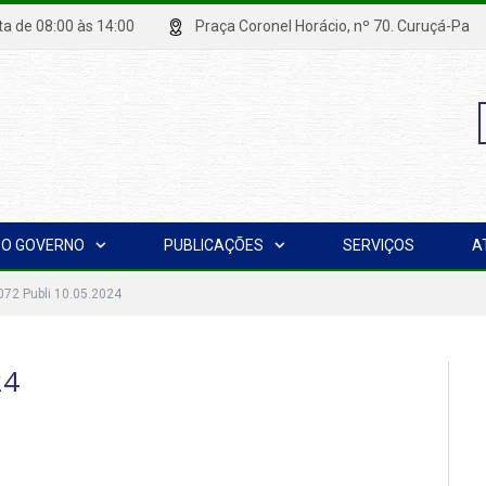
xta de 08:00 às 14:00
Praça Coronel Horácio, nº 70. Curuçá
P
O GOVERNO
PUBLICAÇÕES
SERVIÇOS
A
p
072 Publi 10.05.2024
24