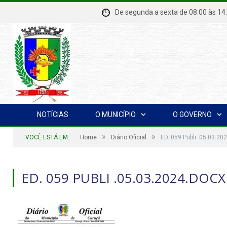
De segunda a sexta de 08:00 à
NOTÍCIAS
O MUNICÍPIO
O GOVERNO
»
»
VOCÊ ESTÁ EM:
Home
Diário Oficial
ED. 059 Publi .05.03.20
ED. 059 PUBLI .05.03.2024.DOCX