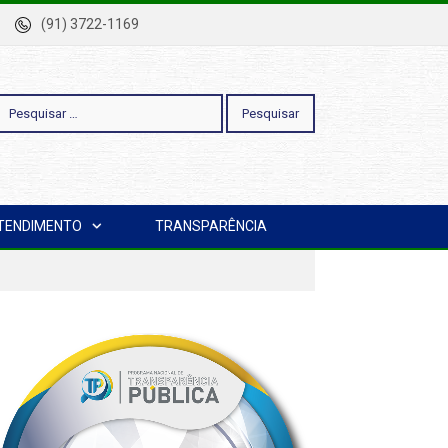
-Pa
(91) 3722-1169
esquisar
TENDIMENTO
TRANSPARÊNCIA
or: