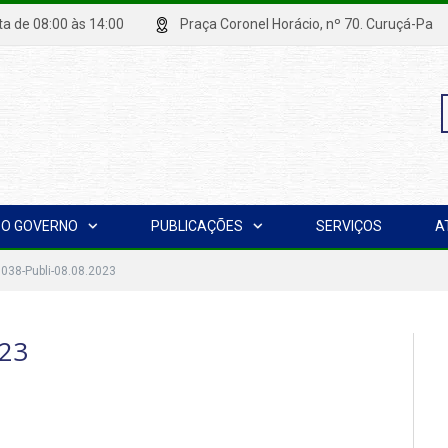
xta de 08:00 às 14:00
Praça Coronel Horácio, nº 70. Curuçá
P
O GOVERNO
PUBLICAÇÕES
SERVIÇOS
A
p
0038-Publi-08.08.2023
023