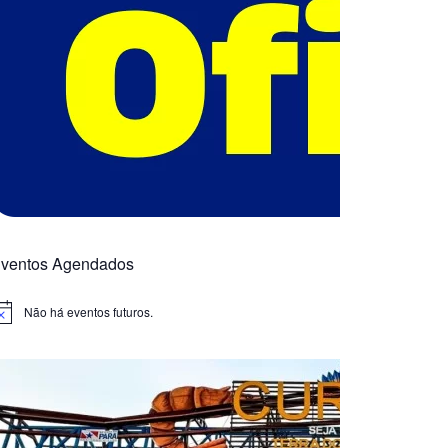
ventos Agendados
Não há eventos futuros.
otice