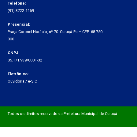
Telefone:
(91) 3722-1169
Presencial:
Praça Coronel Horácio, nº 70. Curuçá-Pa – CEP: 68.750-
000
CNPJ:
05.171.939/0001-32
Eletrônico:
Ouvidoria
/
e-SIC
Todos os direitos reservados a Prefeitura Municipal de Curuçá.