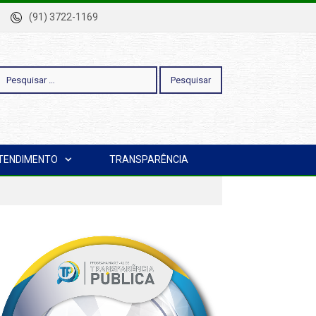
-Pa
(91) 3722-1169
esquisar
TENDIMENTO
TRANSPARÊNCIA
or: