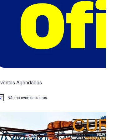
ventos Agendados
Não há eventos futuros.
otice