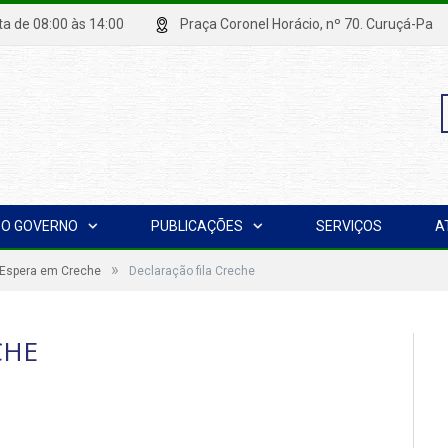
xta de 08:00 às 14:00
Praça Coronel Horácio, nº 70. Curuçá
P
O GOVERNO
PUBLICAÇÕES
SERVIÇOS
A
p
»
e Espera em Creche
Declaração fila Creche
CHE