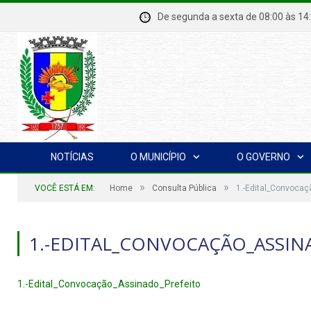
De segunda a sexta de 08:00 à
NOTÍCIAS
O MUNICÍPIO
O GOVERNO
»
»
VOCÊ ESTÁ EM:
Home
Consulta Pública
1.-Edital_Convocaç
1.-EDITAL_CONVOCAÇÃO_ASSIN
1.-Edital_Convocação_Assinado_Prefeito