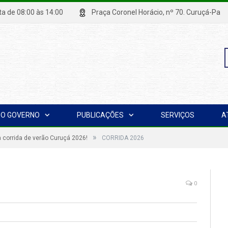
xta de 08:00 às 14:00
Praça Coronel Horácio, nº 70. Curuçá
P
O GOVERNO
PUBLICAÇÕES
SERVIÇOS
A
p
»
 corrida de verão Curuçá 2026!
CORRIDA 2026
0