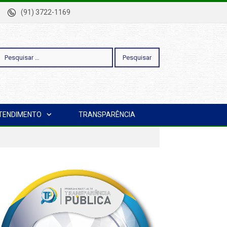
-Pa
(91) 3722-1169
esquisar
TENDIMENTO
TRANSPARÊNCIA
or: