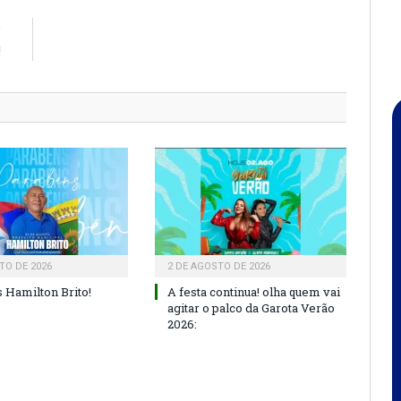
R
!
TO DE 2026
2 DE AGOSTO DE 2026
 Hamilton Brito!
A festa continua! olha quem vai
agitar o palco da Garota Verão
2026: