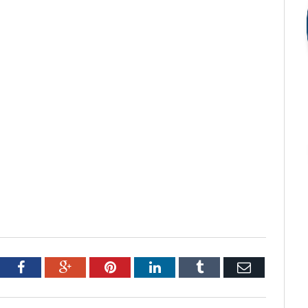
tter
Facebook
Google+
Pinterest
LinkedIn
Tumblr
Email