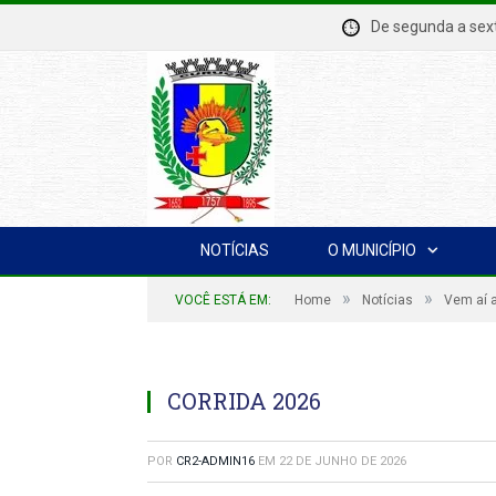
De segunda a se
NOTÍCIAS
O MUNICÍPIO
»
»
VOCÊ ESTÁ EM:
Home
Notícias
Vem aí a
CORRIDA 2026
POR
CR2-ADMIN16
EM
22 DE JUNHO DE 2026