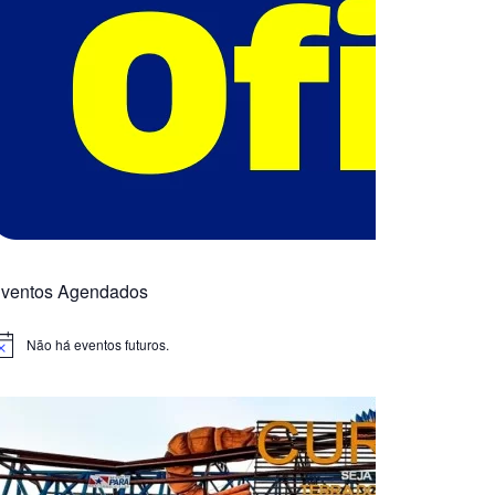
ventos Agendados
Não há eventos futuros.
otice