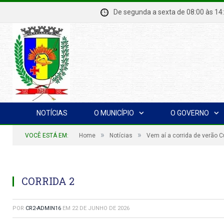
De segunda a sexta de 08:00 à
NOTÍCIAS
O MUNICÍPIO
O GOVERNO
»
»
VOCÊ ESTÁ EM:
Home
Notícias
Vem aí a corrida de verão 
CORRIDA 2
POR
CR2-ADMIN16
EM
22 DE JUNHO DE 2026