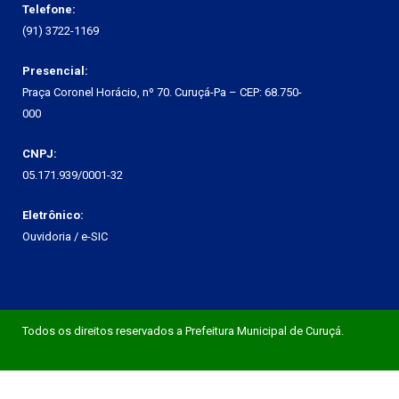
Telefone:
(91) 3722-1169
Presencial:
Praça Coronel Horácio, nº 70. Curuçá-Pa – CEP: 68.750-
000
CNPJ:
05.171.939/0001-32
Eletrônico:
Ouvidoria
/
e-SIC
Todos os direitos reservados a Prefeitura Municipal de Curuçá.