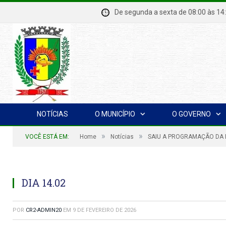
De segunda a sexta de 08:00 à
NOTÍCIAS
O MUNICÍPIO
O GOVERNO
»
»
VOCÊ ESTÁ EM:
Home
Notícias
SAIU A PROGRAMAÇÃO DA 
DIA 14.02
POR
CR2-ADMIN20
EM
9 DE FEVEREIRO DE 2026