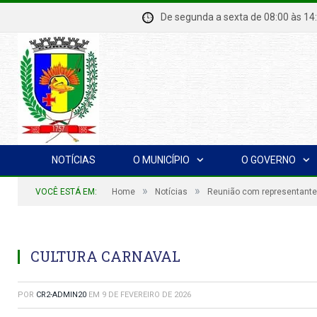
De segunda a sexta de 08:00 à
NOTÍCIAS
O MUNICÍPIO
O GOVERNO
»
»
VOCÊ ESTÁ EM:
Home
Notícias
Reunião com representante
CULTURA CARNAVAL
POR
CR2-ADMIN20
EM
9 DE FEVEREIRO DE 2026