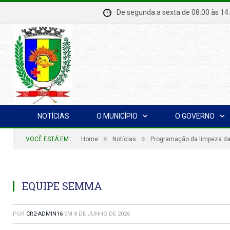
De segunda a sexta de 08:00 à
NOTÍCIAS
O MUNICÍPIO
O GOVERNO
»
»
VOCÊ ESTÁ EM:
Home
Notícias
Programação da limpeza da I
EQUIPE SEMMA
POR
CR2-ADMIN16
EM
8 DE JUNHO DE 2026