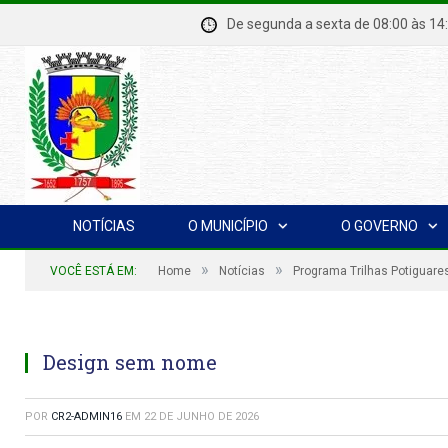
De segunda a sexta de 08:00 à
NOTÍCIAS
O MUNICÍPIO
O GOVERNO
»
»
VOCÊ ESTÁ EM:
Home
Notícias
Programa Trilhas Potiguare
Design sem nome
POR
CR2-ADMIN16
EM
22 DE JUNHO DE 2026