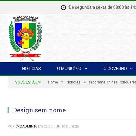
De segunda a sexta de 08:00 à
NOTÍCIAS
O MUNICÍPIO
O GOVERNO
»
»
VOCÊ ESTÁ EM:
Home
Notícias
Programa Trilhas Potiguare
Design sem nome
POR
CR2-ADMIN16
EM
22 DE JUNHO DE 2026