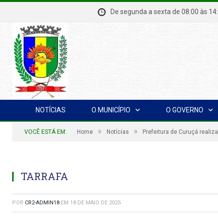
De segunda a sexta de 08:00 à
NOTÍCIAS
O MUNICÍPIO
O GOVERNO
»
»
VOCÊ ESTÁ EM:
Home
Notícias
Prefeitura de Curuçá reali
TARRAFA
POR
CR2-ADMIN18
EM
18 DE MAIO DE 2025