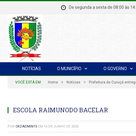
De segunda a sexta de 08:00 à
NOTÍCIAS
O MUNICÍPIO
O GOVERNO
»
»
VOCÊ ESTÁ EM:
Home
Notícias
Prefeitura de Curuçá entr
ESCOLA RAIMUNODO BACELAR
POR
CR2-ADMIN15
EM
16 DE JUNHO DE 2026