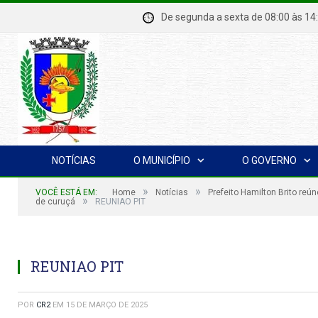
De segunda a sexta de 08:00 à
NOTÍCIAS
O MUNICÍPIO
O GOVERNO
»
»
VOCÊ ESTÁ EM:
Home
Notícias
Prefeito Hamilton Brito reú
»
de curuçá
REUNIAO PIT
REUNIAO PIT
POR
CR2
EM
15 DE MARÇO DE 2025