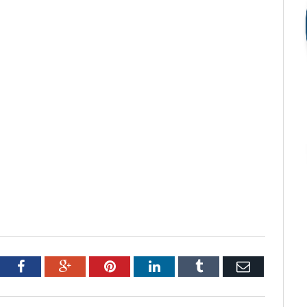
tter
Facebook
Google+
Pinterest
LinkedIn
Tumblr
Email