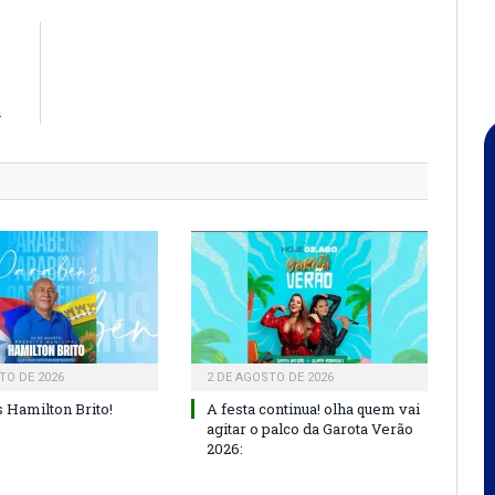
R
o
m
a
TO DE 2026
2 DE AGOSTO DE 2026
 Hamilton Brito!
A festa continua! olha quem vai
agitar o palco da Garota Verão
2026: