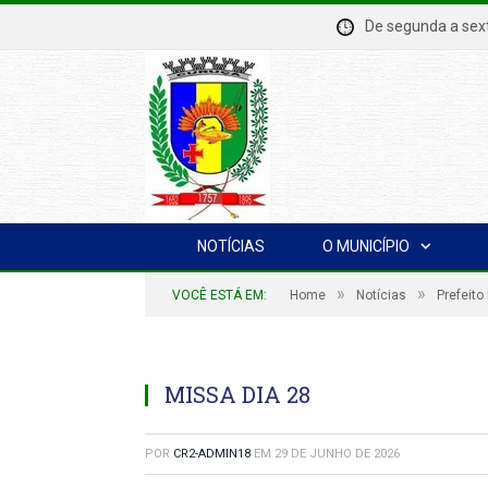
De segunda a se
NOTÍCIAS
O MUNICÍPIO
»
»
VOCÊ ESTÁ EM:
Home
Notícias
Prefeito
MISSA DIA 28
POR
CR2-ADMIN18
EM
29 DE JUNHO DE 2026