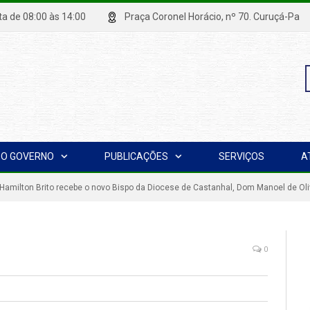
xta de 08:00 às 14:00
Praça Coronel Horácio, nº 70. Curuçá
P
O GOVERNO
PUBLICAÇÕES
SERVIÇOS
A
p
 Hamilton Brito recebe o novo Bispo da Diocese de Castanhal, Dom Manoel de Oli
0