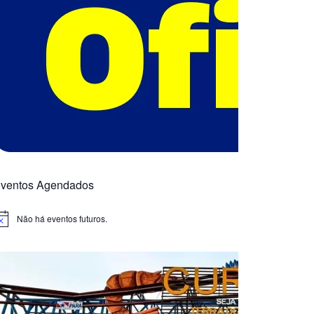
ventos Agendados
Não há eventos futuros.
otice