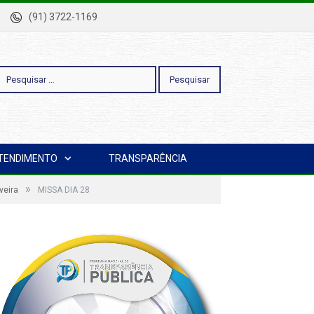
-Pa
(91) 3722-1169
esquisar
TENDIMENTO
TRANSPARÊNCIA
or:
»
veira
MISSA DIA 28