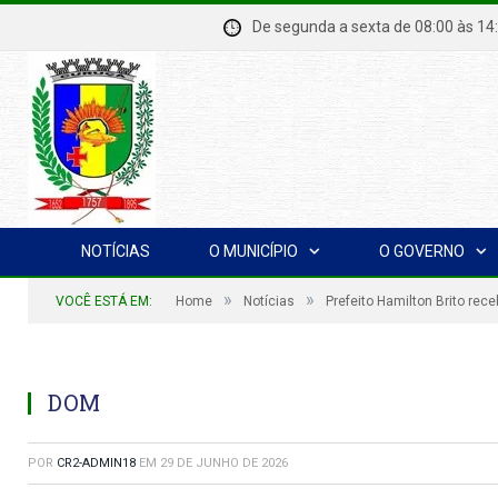
De segunda a sexta de 08:00 à
NOTÍCIAS
O MUNICÍPIO
O GOVERNO
»
»
VOCÊ ESTÁ EM:
Home
Notícias
Prefeito Hamilton Brito rec
DOM
POR
CR2-ADMIN18
EM
29 DE JUNHO DE 2026