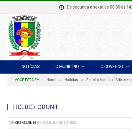
De segunda a sexta de 08:00 à
NOTÍCIAS
O MUNICÍPIO
O GOVERNO
»
»
VOCÊ ESTÁ EM:
Home
Notícias
Prefeito Hamilton Brito e v
HELDER ODONT
POR
CR2-ADMIN16
EM
22 DE JUNHO DE 2026