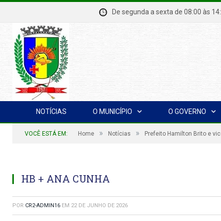
De segunda a sexta de 08:00 à
NOTÍCIAS
O MUNICÍPIO
O GOVERNO
»
»
VOCÊ ESTÁ EM:
Home
Notícias
Prefeito Hamilton Brito e v
HB + ANA CUNHA
POR
CR2-ADMIN16
EM
22 DE JUNHO DE 2026