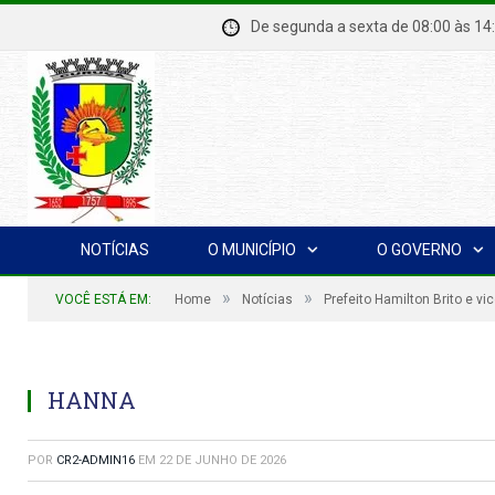
De segunda a sexta de 08:00 à
NOTÍCIAS
O MUNICÍPIO
O GOVERNO
»
»
VOCÊ ESTÁ EM:
Home
Notícias
Prefeito Hamilton Brito e v
HANNA
POR
CR2-ADMIN16
EM
22 DE JUNHO DE 2026