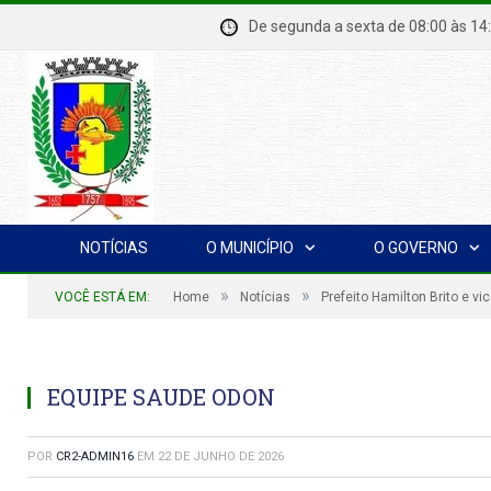
De segunda a sexta de 08:00 à
NOTÍCIAS
O MUNICÍPIO
O GOVERNO
»
»
VOCÊ ESTÁ EM:
Home
Notícias
Prefeito Hamilton Brito e v
EQUIPE SAUDE ODON
POR
CR2-ADMIN16
EM
22 DE JUNHO DE 2026