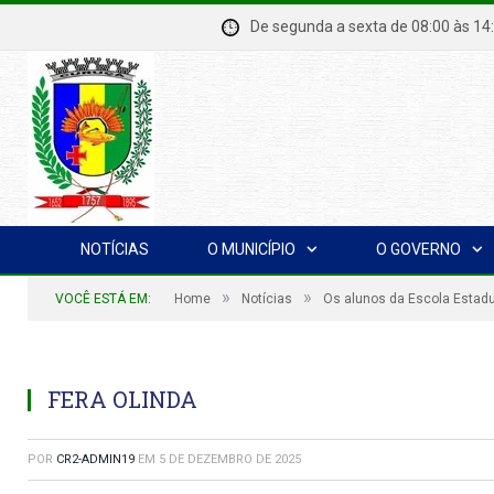
De segunda a sexta de 08:00 à
NOTÍCIAS
O MUNICÍPIO
O GOVERNO
»
»
VOCÊ ESTÁ EM:
Home
Notícias
Os alunos da Escola Estadu
FERA OLINDA
POR
CR2-ADMIN19
EM
5 DE DEZEMBRO DE 2025