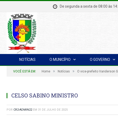
De segunda a sexta de 08:00 à
NOTÍCIAS
O MUNICÍPIO
O GOVERNO
»
»
VOCÊ ESTÁ EM:
Home
Notícias
O vice-prefeito Vanderson 
CELSO SABINO MINISTRO
POR
CR2-ADMIN22
EM
31 DE JULHO DE 2025