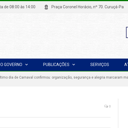
xta de 08:00 às 14:00
Praça Coronel Horácio, nº 70. Curuçá
P
O GOVERNO
PUBLICAÇÕES
SERVIÇOS
A
p
timo dia de Carnaval confirmou: organização, segurança e alegria marcaram ma
0