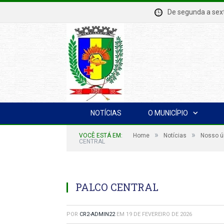
De segunda a se
NOTÍCIAS
O MUNICÍPIO
»
»
VOCÊ ESTÁ EM:
Home
Notícias
Nosso úl
CENTRAL
PALCO CENTRAL
POR
CR2-ADMIN22
EM
19 DE FEVEREIRO DE 2026