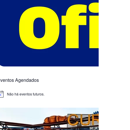
ventos Agendados
Não há eventos futuros.
otice