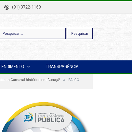
-Pa
(91) 3722-1169
esquisar
TENDIMENTO
TRANSPARÊNCIA
or:
»
is um Carnaval histórico em Curuçá!
PALCO