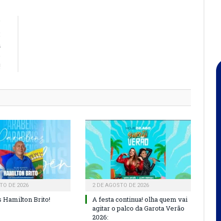
R
:
a
o
!
TO DE 2026
2 DE AGOSTO DE 2026
 Hamilton Brito!
A festa continua! olha quem vai
agitar o palco da Garota Verão
2026: