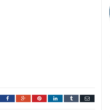
tter
Facebook
Google+
Pinterest
LinkedIn
Tumblr
Email