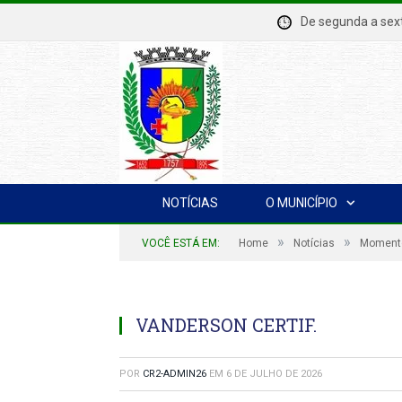
De segunda a se
NOTÍCIAS
O MUNICÍPIO
»
»
VOCÊ ESTÁ EM:
Home
Notícias
Momento 
VANDERSON CERTIF.
POR
CR2-ADMIN26
EM
6 DE JULHO DE 2026