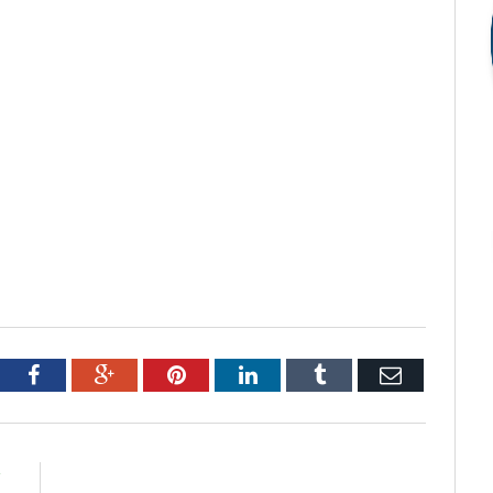
tter
Facebook
Google+
Pinterest
LinkedIn
Tumblr
Email
R