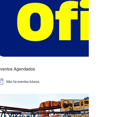
ventos Agendados
Não há eventos futuros.
otice