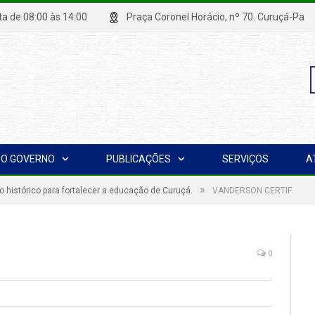
xta de 08:00 às 14:00
Praça Coronel Horácio, nº 70. Curuçá
P
O GOVERNO
PUBLICAÇÕES
SERVIÇOS
A
p
»
histórico para fortalecer a educação de Curuçá.
VANDERSON CERTIF.
0