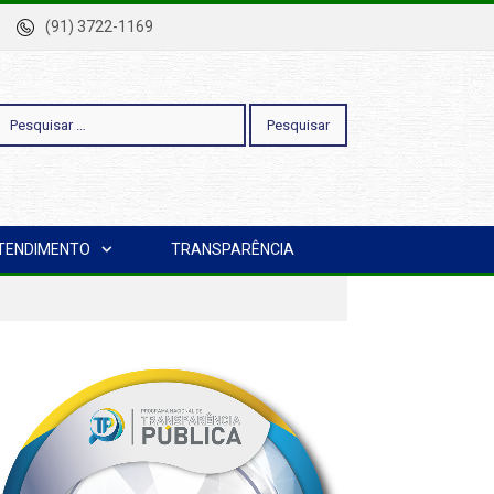
-Pa
(91) 3722-1169
esquisar
TENDIMENTO
TRANSPARÊNCIA
or: