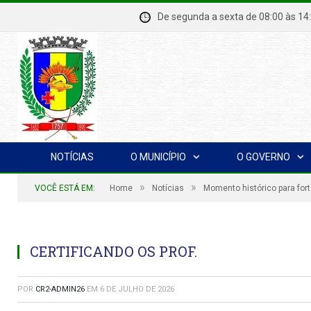
De segunda a sexta de 08:00 à
NOTÍCIAS
O MUNICÍPIO
O GOVERNO
»
»
VOCÊ ESTÁ EM:
Home
Notícias
Momento histórico para for
CERTIFICANDO OS PROF.
POR
CR2-ADMIN26
EM
6 DE JULHO DE 2026