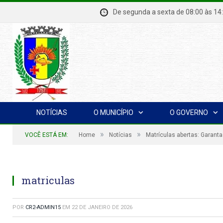
De segunda a sexta de 08:00 à
NOTÍCIAS
O MUNICÍPIO
O GOVERNO
»
»
VOCÊ ESTÁ EM:
Home
Notícias
Matrículas abertas: Garant
matriculas
POR
CR2-ADMIN15
EM
22 DE JANEIRO DE 2026