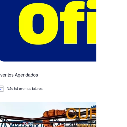
ventos Agendados
Não há eventos futuros.
otice