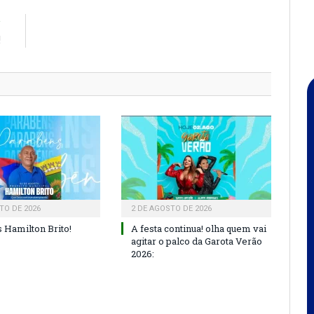
R
!
TO DE 2026
2 DE AGOSTO DE 2026
 Hamilton Brito!
A festa continua! olha quem vai
agitar o palco da Garota Verão
2026: