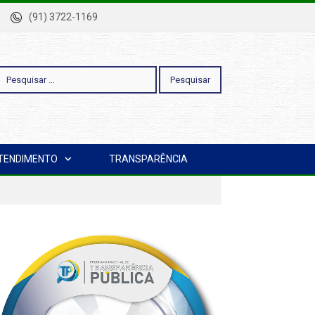
-Pa
(91) 3722-1169
esquisar
TENDIMENTO
TRANSPARÊNCIA
or: