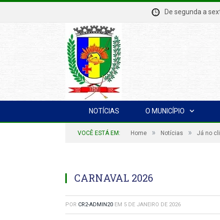
De segunda a se
NOTÍCIAS
O MUNICÍPIO
»
»
VOCÊ ESTÁ EM:
Home
Notícias
Já no cl
CARNAVAL 2026
POR
CR2-ADMIN20
EM
5 DE JANEIRO DE 2026