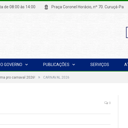
xta de 08:00 às 14:00
Praça Coronel Horácio, nº 70. Curuçá
P
O GOVERNO
PUBLICAÇÕES
SERVIÇOS
A
p
»
ima pro carnaval 2026!
CARNAVAL 2026
0