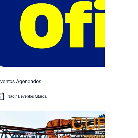
ventos Agendados
Não há eventos futuros.
otice