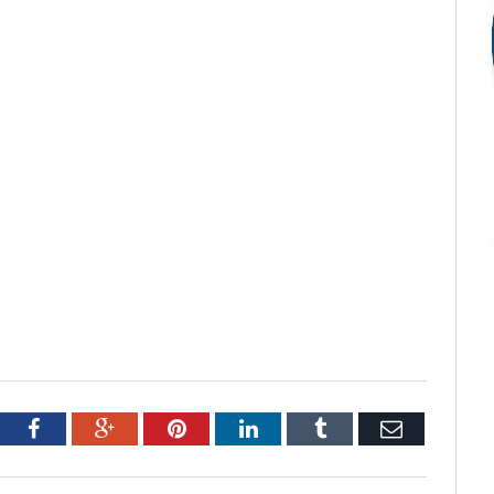
tter
Facebook
Google+
Pinterest
LinkedIn
Tumblr
Email