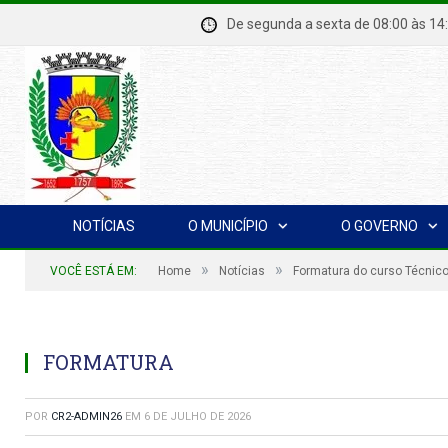
De segunda a sexta de 08:00 à
NOTÍCIAS
O MUNICÍPIO
O GOVERNO
»
»
VOCÊ ESTÁ EM:
Home
Notícias
Formatura do curso Técnic
FORMATURA
POR
CR2-ADMIN26
EM
6 DE JULHO DE 2026