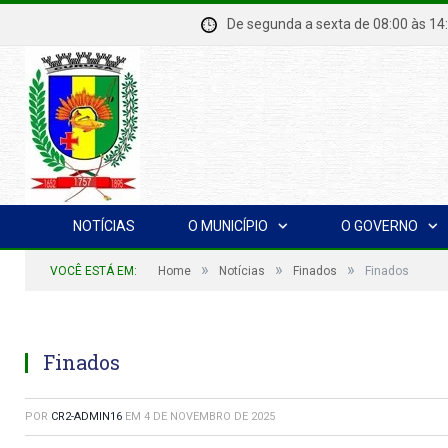
De segunda a sexta de 08:00 à
NOTÍCIAS
O MUNICÍPIO
O GOVERNO
»
»
»
VOCÊ ESTÁ EM:
Home
Notícias
Finados
Finados
Finados
POR
CR2-ADMIN16
EM
4 DE NOVEMBRO DE 2025