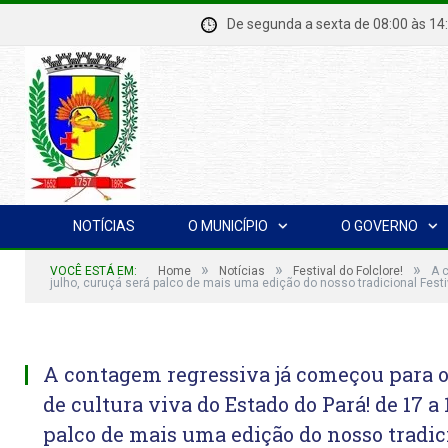
De segunda a sexta de 08:00 à
NOTÍCIAS
O MUNICÍPIO
O GOVERNO
»
»
»
VOCÊ ESTÁ EM:
Home
Notícias
Festival do Folclore!
A 
julho, curuçá será palco de mais uma edição do nosso tradicional Festiv
A contagem regressiva já começou para 
de cultura viva do Estado do Pará! de 17 a 
palco de mais uma edição do nosso tradic