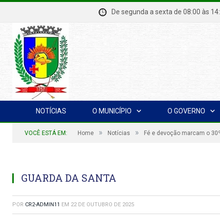
De segunda a sexta de 08:00 à
NOTÍCIAS
O MUNICÍPIO
O GOVERNO
»
»
VOCÊ ESTÁ EM:
Home
Notícias
Fé e devoção marcam o 30º 
GUARDA DA SANTA
POR
CR2-ADMIN11
EM
22 DE OUTUBRO DE 2025