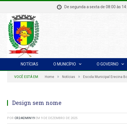
De segunda a sexta de 08:00 à
NOTÍCIAS
O MUNICÍPIO
O GOVERNO
»
»
VOCÊ ESTÁ EM:
Home
Notícias
Escola Municipal Erecina B
Design sem nome
POR
CR2-ADMIN19
EM
9 DE DEZEMBRO DE 2025