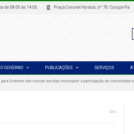
xta de 08:00 às 14:00
Praça Coronel Horácio, nº 70. Curuçá
P
O GOVERNO
PUBLICAÇÕES
SERVIÇOS
A
p
 para Diretores das nossas escolas municipais! a participação da comunidade e
0