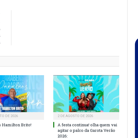
R
s
a
a
a
TO DE 2026
2 DE AGOSTO DE 2026
 Hamilton Brito!
A festa continua! olha quem vai
agitar o palco da Garota Verão
2026: