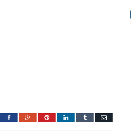
tter
Facebook
Google+
Pinterest
LinkedIn
Tumblr
Email