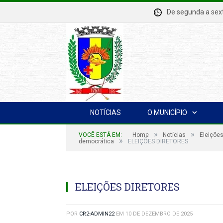
De segunda a se
NOTÍCIAS
O MUNICÍPIO
»
»
VOCÊ ESTÁ EM:
Home
Notícias
Eleições
»
democrática
ELEIÇÕES DIRETORES
ELEIÇÕES DIRETORES
POR
CR2-ADMIN22
EM
10 DE DEZEMBRO DE 2025