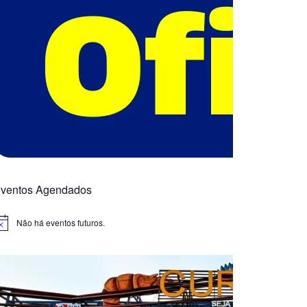
ventos Agendados
Não há eventos futuros.
otice