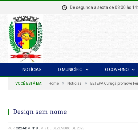
De segunda a sexta de 08:00 à
NOTÍCIAS
O MUNICÍPIO
O GOVERNO
»
»
VOCÊ ESTÁ EM:
Home
Notícias
EETEPA Curuçá promove Fei
Design sem nome
POR
CR2-ADMIN19
EM
9 DE DEZEMBRO DE 2025