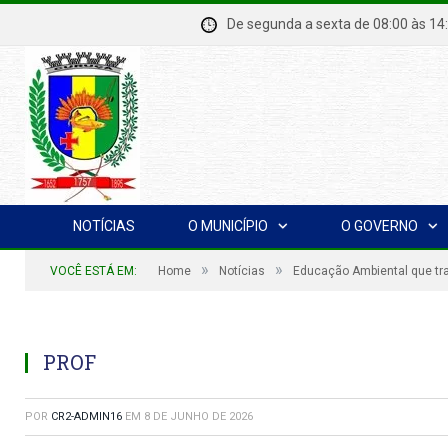
De segunda a sexta de 08:00 à
NOTÍCIAS
O MUNICÍPIO
O GOVERNO
»
»
VOCÊ ESTÁ EM:
Home
Notícias
Educação Ambiental que tr
PROF
POR
CR2-ADMIN16
EM
8 DE JUNHO DE 2026